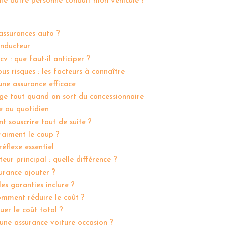
une autre personne conduit mon véhicule ?
assurances auto ?
onducteur
v : que faut-il anticiper ?
s risques : les facteurs à connaître
ne assurance efficace
nge tout quand on sort du concessionnaire
re au quotidien
 souscrire tout de suite ?
raiment le coup ?
éflexe essentiel
teur principal : quelle différence ?
urance ajouter ?
es garanties inclure ?
mment réduire le coût ?
er le coût total ?
une assurance voiture occasion ?