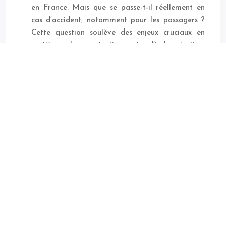
en France. Mais que se passe-t-il réellement en
cas d’accident, notamment pour les passagers ?
Cette question soulève des enjeux cruciaux en
matière de protection et d’indemnisation.
Comprendre…
Lire la suite
1
2
3
…
6
Trouvez le contrat s’adaptant le plus à votre profil et véhicule !
Plan du site